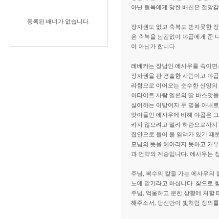
아닌 혈육에게 당한 배신은 절망감
등록된 배너가 없습니다.
장자권도 없고 축복도 받지못한 장
은 축복을 남김없이 야곱에게 준 
이 아닌가 합니다
레베카는 장남인 에사우를 속이면서
장자권을 판 경솔한 사람이고 야곱
라함으로 이어오는 순수한 신앙의 
히타이트 사람 엘론의 딸 바스맛을
싫어하는 이방여자 두 명을 아내로
맞아들인 에사우에 비해 야곱은 
키지 않으려고 멀리 하란으로까지
집안으로 들어 올 염려가 있기 때
모님의 뜻을 헤아리지 못하고 거부
과 언약의 계승입니다. 에사우는 
주님, 복수의 칼을 가는 에사우의
노에 맡기라고 하십니다. 참으로 
주님, 억울하고 분한 상황에 처할
해주소서, 당신만이 빛처럼 정의