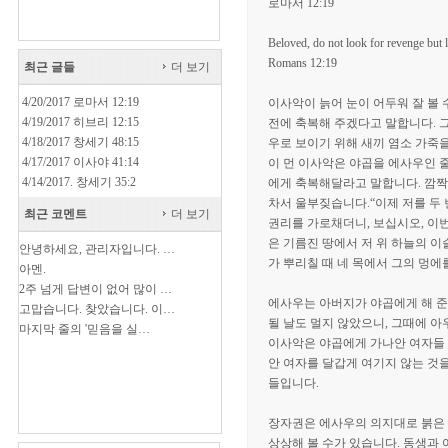
로마서 12:19
Beloved, do not look for revenge but 
Romans 12:19
최근 글들
더 보기
4/20/2017 로마서 12:19
이사악이 늙어 눈이 어두워 잘 볼 
4/19/2017 히브리 12:15
전에 축복해 주겠다고 말합니다. 
4/18/2017 창세기 48:15
우로 보이기 위해 새끼 염소 가죽
4/17/2017 이사야 41:14
이 먼 이사악은 야곱을 에사우인 
4/14/2017. 창세기 35:2
에게 축복해달라고 말합니다. 깜짝
차서 울부짖습니다.“이제 저를 두
최근 코멘트
더 보기
권리를 가로채더니, 보십시오, 이
은 기름진 땅에서 저 위 하늘의 이
안녕하세요, 관리자입니다. …
가 뿌리칠 때 네 목에서 그의 멍에
아멘.
2주 넘게 답변이 없어 많이 …
에사우는 아버지가 야곱에게 해 준
고맙습니다. 찾았습니다. 이…
될 날도 멀지 않았으니, 그때에 아
마지막 줄의 '믿음을 실…
이사악은 야곱에게 가나안 여자들 
안 여자를 달갑게 여기지 않는 것
들입니다.
장자권은 에사우의 의지대로 붉은 
상상해 볼 수가 있습니다. 동생과