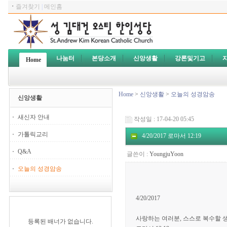
ㆍ
즐겨찾기
|
메인홈
나눔터
본당소개
신앙생활
강론및기고
Home
Home
>
신앙생활
>
오늘의 성경암송
신앙생활
새신자 안내
작성일 : 17-04-20 05:45
가톨릭교리
4/20/2017 로마서 12:19
Q&A
글쓴이 :
YoungjuYoon
오늘의 성경암송
4/20/2017
사랑하는 여러분, 스스로 복수할 
등록된 배너가 없습니다.