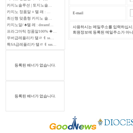
카지노솔루션 | 토지노솔…
카지노 정품알 ○ 텔 래 : …
E-mail
최신형 맞춤형 카지노 솔…
카지노알/ ♣텔 레 : dreamf…
사용하시는 메일주소를 입력하십시
프라그마틱 정품알100% ◈…
회원정보에 등록된 메일주소가 아니
우버급레플리카 탤ㄹㅔ ss…
특SA급레플리카 탤ㄹㅔ sss…
등록된 배너가 없습니다.
등록된 배너가 없습니다.