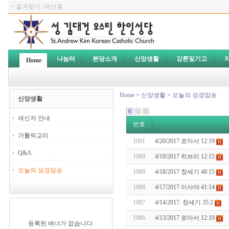
ㆍ
즐겨찾기
|
메인홈
나눔터
본당소개
신앙생활
강론및기고
Home
Home
>
신앙생활
>
오늘의 성경암송
신앙생활
새신자 안내
번호
가톨릭교리
1091
4/20/2017 로마서 12:19
Q&A
1090
4/19/2017 히브리 12:15
오늘의 성경암송
1089
4/18/2017 창세기 48:15
1088
4/17/2017 이사야 41:14
1087
4/14/2017. 창세기 35:2
1086
4/13/2017 로마서 12:19
등록된 배너가 없습니다.