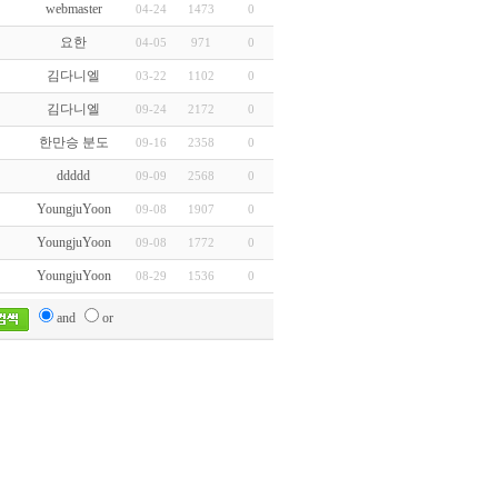
webmaster
04-24
1473
0
요한
04-05
971
0
김다니엘
03-22
1102
0
김다니엘
09-24
2172
0
한만승 분도
09-16
2358
0
ddddd
09-09
2568
0
YoungjuYoon
09-08
1907
0
YoungjuYoon
09-08
1772
0
YoungjuYoon
08-29
1536
0
and
or