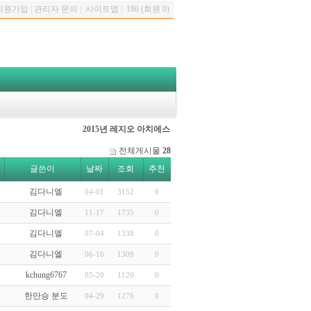
회원가입
|
관리자 문의
|
사이트맵
|
186 (회원 0)
2015년 레지오 아치에스
전체게시물
28
글쓴이
날짜
조회
추천
김다니엘
04-01
3152
0
김다니엘
11-17
1735
0
김다니엘
07-04
1338
0
김다니엘
06-16
1309
0
kchung6767
05-20
1120
0
한만승 분도
04-29
1276
0