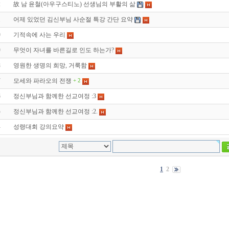
2
故 남 윤철(아우구스티노) 선생님의 부활의 삶
1
어제 있었던 김신부님 사순절 특강 간단 요약
0
기적속에 사는 우리
9
무엇이 자녀를 바른길로 인도 하는가?
8
영원한 생명의 희망, 거룩함
7
모세와 파라오의 전쟁
+ 2
6
정신부님과 함께한 선교여정 :3
5
정신부님과 함께한 선교여정 :2.
4
성령대회 강의요약
1
2