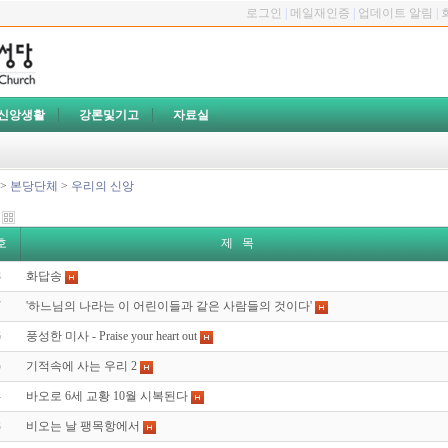
로그인
|
메일재인증
|
업데이트 알림
|
신앙생활
강론및기고
자료실
>
본당단체
>
우리의 신앙
호
제 목
8
화답송
7
'하느님의 나라는 이 어린이들과 같은 사람들의 것이다'
6
풍성한 미사 - Praise your heart out
5
기적속에 사는 우리 2
4
바오로 6세 교황 10월 시복된다
3
비오는 날 팽목항에서