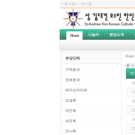
ㆍ
즐겨찾기
|
메인홈
나눔터
본당소개
Home
Home
본당단체
구역분과
번
전례분과
2
레지오마리에
2
요셉회
2
2
대건회
2
성모회
2
안나회