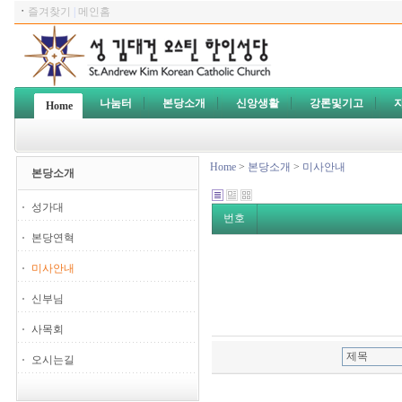
ㆍ
즐겨찾기
|
메인홈
나눔터
본당소개
신앙생활
강론및기고
Home
Home
>
본당소개
>
미사안내
본당소개
성가대
번호
본당연혁
미사안내
신부님
사목회
오시는길