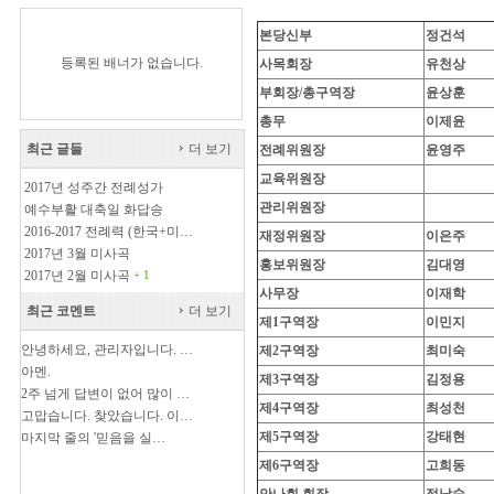
본당신부
정건석
등록된 배너가 없습니다.
사목회장
유천상
부회장/총구역장
윤상훈
총무
이제윤
최근 글들
더 보기
전례위원장
윤영주
교육위원장
2017년 성주간 전례성가
관리위원장
예수부활 대축일 화답송
2016-2017 전례력 (한국+미…
재정위원장
이은주
2017년 3월 미사곡
홍보위원장
김대영
2017년 2월 미사곡
+ 1
사무장
이재학
최근 코멘트
더 보기
제1구역장
이민지
안녕하세요, 관리자입니다. …
제2구역장
최미숙
아멘.
제3구역장
김정용
2주 넘게 답변이 없어 많이 …
제4구역장
최성천
고맙습니다. 찾았습니다. 이…
제5구역장
강태현
마지막 줄의 '믿음을 실…
제6구역장
고희동