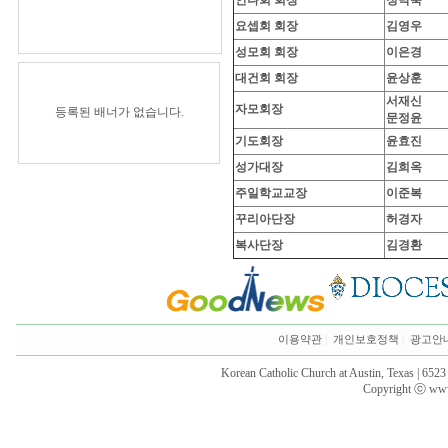
안나회 회장
정낙숙
요셉회 회장
김영우
성모회 회장
이은경
대건회 회장
윤상훈
서재신
자모회장
등록된 배너가 없습니다.
문정윤
기도회장
윤효진
성가대장
김희옥
주일학교교장
이준복
꾸리아단장
허경자
복사단장
김경환
이용약관
|
개인보호정책
|
광고안
Korean Catholic Church at Austin, Texas | 652
Copyright ⓒ www.k