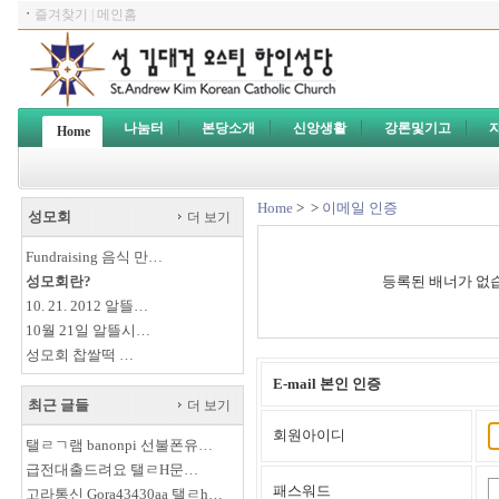
ㆍ
즐겨찾기
|
메인홈
나눔터
본당소개
신앙생활
강론및기고
Home
Home
>
>
이메일 인증
성모회
더 보기
Fundraising 음식 만…
성모회란?
등록된 배너가 없
10. 21. 2012 알뜰…
10월 21일 알뜰시…
성모회 찹쌀떡 …
E-mail 본인 인증
최근 글들
더 보기
회원아이디
탤ㄹㄱ램 banonpi 선불폰유…
급전대출드려요 탤ㄹH문…
패스워드
고라통신 Gora43430aa 탤ㄹh…