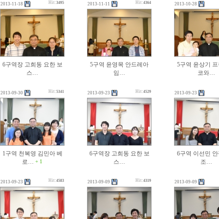
Hit:
Hit:
3495
4364
2013-11-18
2013-11-11
2013-10-28
6구역장 고희동 요한 보
5구역 윤영목 안드레아
5구역 윤상기 
스…
임…
코와…
Hit:
Hit:
5341
4529
2013-09-30
2013-09-23
2013-09-23
1구역 천복영 김민아 베
6구역장 고희동 요한 보
6구역 이선민 
로…
스…
조…
+ 1
Hit:
Hit:
4583
4319
2013-09-23
2013-09-09
2013-09-09