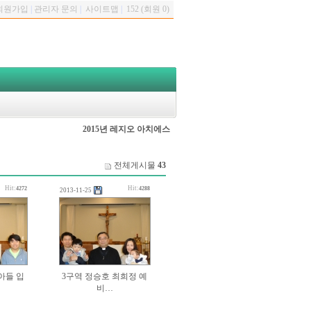
회원가입
|
관리자 문의
|
사이트맵
|
152 (회원 0)
2015년 레지오 아치에스
전체게시물
43
Hit:
Hit:
4272
4288
2013-11-25
아들 입
3구역 정승호 최희정 예
비…