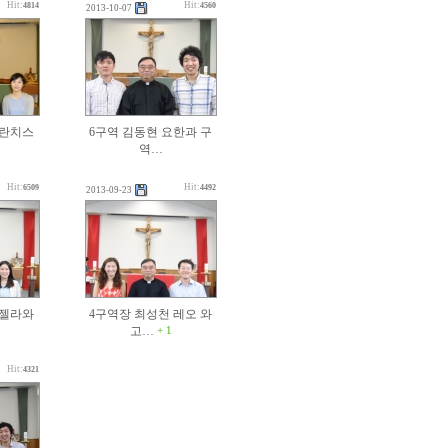
Hit:
Hit:
4814
4560
2013-10-07
프란치스
6구역 김동현 요한과 구
역…
Hit:
Hit:
6509
4492
2013-09-23
안젤라와
4구역장 최성천 레오 와
고…
+ 1
Hit:
4321