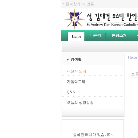
ㆍ
즐겨찾기
|
메인홈
나눔터
본당소개
Home
Home
신앙생활
새신자 안내
가톨릭교리
Q&A
오늘의 성경암송
등록된 배너가 없습니다.