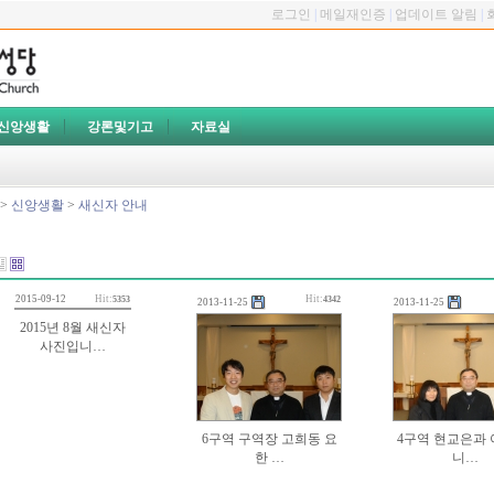
로그인
|
메일재인증
|
업데이트 알림
|
신앙생활
강론및기고
자료실
>
신앙생활
>
새신자 안내
2015-09-12
Hit:
Hit:
5353
4342
2013-11-25
2013-11-25
2015년 8월 새신자
사진입니…
6구역 구역장 고희동 요
4구역 현교은과 
한 …
니…